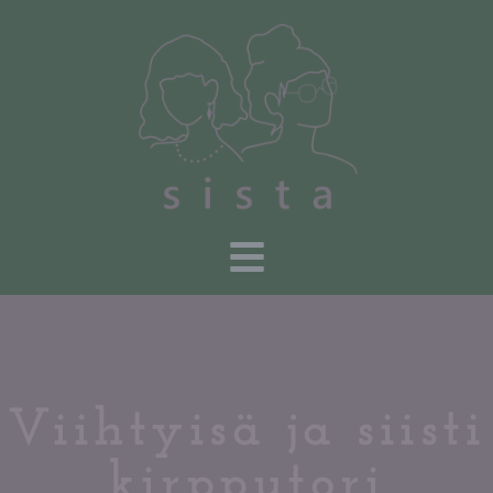
Viihtyisä ja siisti
kirpputori